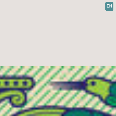
EN
ر
ف
ت
ن
ب
ه
م
ح
ت
و
ا