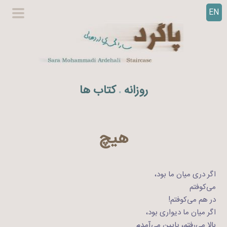
EN
ر
گزینگا
ف
اصلی
ت
ن
ب
ه
روزانه
کتاب ها
.
م
ح
ت
و
هیچ
ا
اگر دری میان ما بود،
می‌کوفتم
در هم می‌کوفتم!
اگر میان ما دیواری بود،
بالا می‌رفتم، پایین می‌آمدم