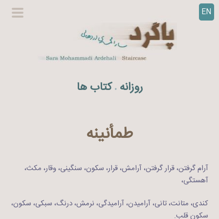
EN
ر
گزینگا
ف
اصلی
ت
ن
ب
ه
روزانه
کتاب ها
.
م
ح
ت
و
طمأنینه
ا
آرام گرفتن، قرار گرفتن، آرامش، قرار، سکون، سنگینی، وقار، مکث،
آهستگی،
کندی، متانت، تانی، آرامیدن، آرامیدگی، نرمش، درنگ، سبکی، سکون،
سکون قلب.