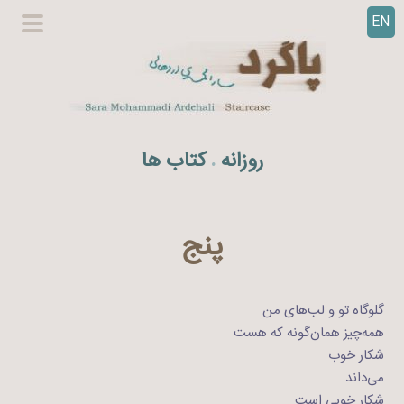
EN
ر
گزینگا
ف
اصلی
ت
ن
ب
ه
روزانه
کتاب ها
.
م
ح
ت
و
پنج
ا
گلوگاه تو و لب‌های من
همه‌چیز همان‌گونه که هست
شکار خوب
می‌داند
شکار خوبی است