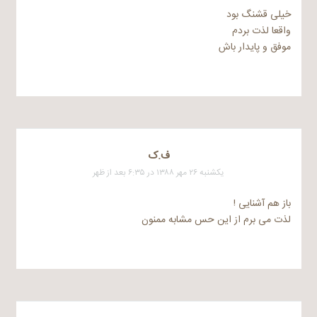
خیلی قشنگ بود
واقعا لذت بردم
موفق و پایدار باش
ف.ک
یکشنبه ۲۶ مهر ۱۳۸۸ در ۶:۳۵ بعد از ظهر
باز هم آشنایی !
لذت می برم از این حس مشابه ممنون