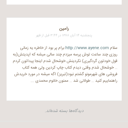
رامين
پنجشنبه ۱۴ آبان ۱۳۸۸ در ۳:۴۴ قبل از ظهر
سلام
http://www.ayene.com
برام پر بود از خاطره یه زمانی
روزی چند ساعت توش پرسه میزدم چند سالی میشه که اپدیتش(به
قول خودتون گردگیری) نکردینش خوشحال شدم اینجا پیداتون کردم
… خوشحال شدم وقتی دیدم کتاب چاپ کردین ولی همه کتاب
فروشی های شهرمونو گشتم نبود(تبریز) اگه میشه در مورد خریدش
راهنماییم کنید … طولانی شد … ممنون خانوم محمدی ….
دیدگاه‌ها بسته شده‌اند.