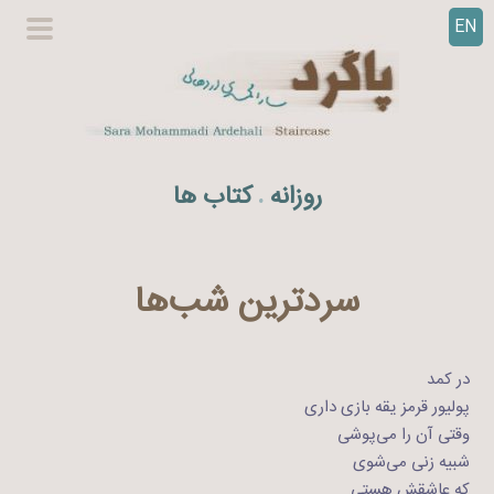
EN
ر
گزینگا
ف
اصلی
ت
ن
ب
ه
روزانه
کتاب ها
.
م
ح
ت
و
سرد‌ترین شب‌ها
ا
در کمد
پولیور قرمز یقه بازی داری
وقتی آن را می‌پوشی
شبیه زنی می‌شوی
که عاشقش هستی