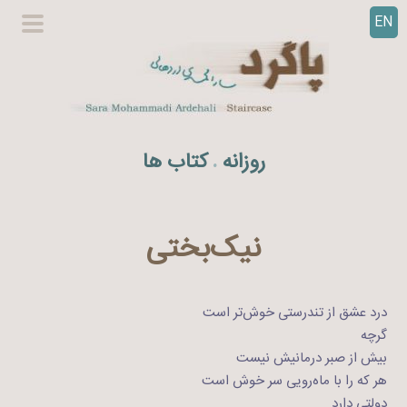
EN
ر
گزینگا
ف
اصلی
ت
ن
ب
ه
روزانه
کتاب ها
.
م
ح
ت
و
نیک‌بختی
ا
درد عشق از تندرستی خوش‌تر است
گرچه
بیش از صبر درمانیش نیست
هر که را با ماه‌رویی سر خوش است
دولتی دارد