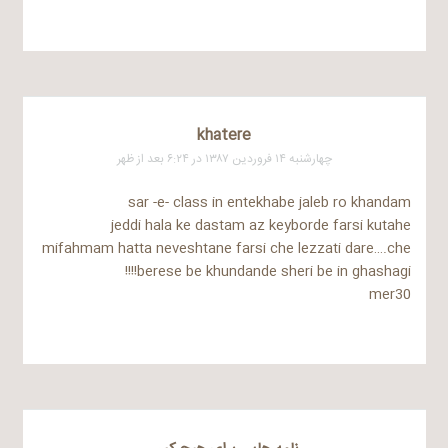
khatere
چهارشنبه ۱۴ فروردین ۱۳۸۷ در ۶:۲۴ بعد از ظهر
sar -e- class in entekhabe jaleb ro khandam
jeddi hala ke dastam az keyborde farsi kutahe
mifahmam hatta neveshtane farsi che lezzati dare….che
berese be khundande sheri be in ghashagi!!!!
mer30