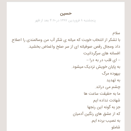
حسين
پنجشنبه ۸ فروردین ۱۳۸۷ در ۴:۲۰ بعد از ظهر
سلام
با تشکر از انتخاب خوبت که میانه ی شکر آب من وسالمندی را اصلاح
داد ومجال رقص صوفیانه ای از سر صلح واغماض بخشید.
افسانه های سرگردانیت
– ای قلب در به در! –
به پایان خویش نزدیک میشود.
بیهوده مرگ
به تهدید
چشم می دراند.
ما به حقیقت ساعت ها
شهادت نداده ایم
جز به گونه این رنجها
که از عشق های رنگین آدمیان
به نصیب برده ایم.
شاملو