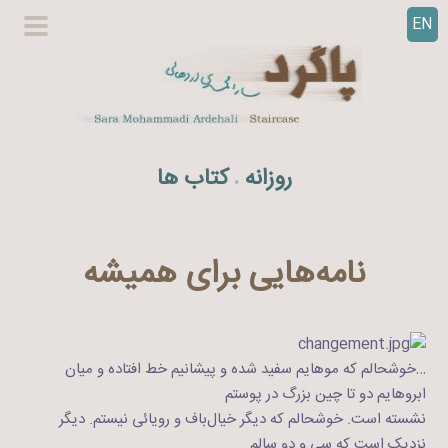
EN
ر
گزینگا
ف
اصلی
ت
ن
ب
ه
روزانه
کتاب ها
.
م
ح
ت
و
نامه‌هایی برای همیشه
ا
…خوشحالم که موهایم سفید شده و پیشانیم خط افتاده و میان
ابروهایم دو تا چین بزرگ در پوستم
نشسته است. خوشحالم که دیگر خیال‌باف و رویائی نیستم. دیگر
نزدیک است که سی و دو سالم