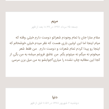
مریم
جمعه ۲۵ مرداد ۱۳۸۷ در ۱۰:۳۸ بعد از ظهر
سلام سارا جان با تمام وجودم شعراتو دوست دارم خیلی وقته که
میام اینجا اما این اولین باری هست که نظر میدم.خیلی خوشحالم که
اینجا رو پیدا کردم تمام شعرات و دوست دارم . من فقط شعر
میخونم نه میگم نه میتونم بگم. من عاشق فروغم میشه به من بگی از
کجا این مطالبه چاپ نشده را میاری؟جوابشو به من میل بزن مرسی
دنیا
دوشنبه ۲ شهریور ۱۳۸۸ در ۱۱:۵۷ قبل از ظهر