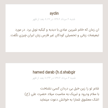
aydin
شنبه ۶ مرداد ۱۳۸۶ در ۸:۲۲ بعد از ظهر
ان زمان که خانم شیرین عبادی با دبدبه و کبکبه نوبل برد. در مورد
تبعیضات زبانی و تحصیلی کودکان غیر فارس زبان ایران چیزی نگفت.
hamed darab (h.d.shabgir
شنبه ۶ مرداد ۱۳۸۶ در ۱۱:۴۴ بعد از ظهر
شاعر تو را زین خیل بی دردان کسی نشناخت
با سلام ودرود و تبریک به مناسبت میلاد حضرت علی (ع)
اشک معشوق شمارا به خوانش دعوت مینماید