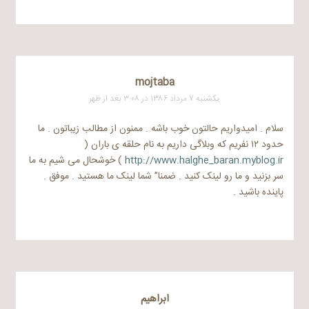
mojtaba
یکشنبه ۷ مرداد ۱۳۸۶ در ۳:۰۸ بعد از ظهر
سلام . امیدواریم حالتون خوب باشه . ممنون از مطالب زیباتون . ما
حدود ۱۲ نفریم که وبلاگی داریم به نام حلقه ی باران (
http://www.halghe_baran.myblog.ir
) خوشحال می شیم به ما
سر بزنید و ما رو لینک کنید . ضمنا” شما لینک ما هستید . موفق .
پاینده باشید .
ابراهیم