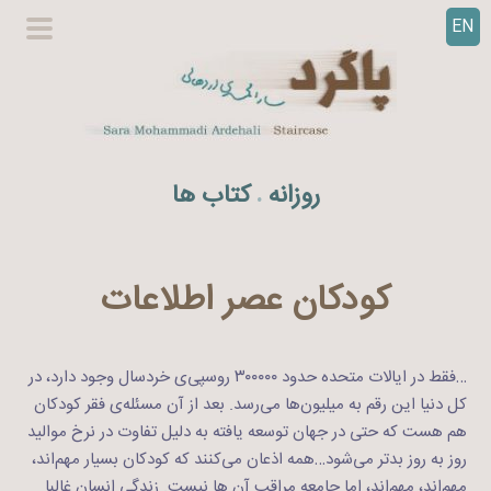
EN
ر
گزینگا
ف
اصلی
ت
ن
ب
ه
روزانه
کتاب ها
.
م
ح
ت
و
کودکان عصر اطلاعات
ا
…فقط در ایالات متحده حدود ۳۰۰۰۰۰ روسپی‌ی خردسال وجود دارد، در
کل دنیا این رقم به میلیون‌ها می‌رسد. بعد از آن مسئله‌ی فقر کودکان
هم هست که حتی در جهان توسعه یافته به دلیل تفاوت در نرخ موالید
روز به روز بدتر می‌شود…همه اذعان می‌کنند که کودکان بسیار مهم‌اند،
مهم‌اند، مهم‌اند، اما جامعه مراقب آن ها نیست. زندگی انسان غالبا