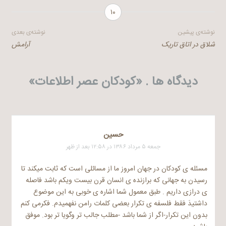
۱۰
راهبری
نوشته‌ی پیشین
نوشته‌ی بعدی
شلاق در اتاق تاریک
آرامش
نوشته
دیدگاه ها . «
کودکان عصر اطلاعات
»
حسین
جمعه ۵ مرداد ۱۳۸۶ در ۱۲:۵۸ بعد از ظهر
مسئله ی کودکان در جهان امروز ما از مسائلی است که ثابت میکند تا
رسیدن به جهانی که برازنده ی انسان قرن بیست ویکم باشد فاصله
ی درازی داریم . طبق معمول شما اشاره ی خوبی به این موضوع
داشتیدَ فقط فلسفه ی تکرار بعضی کلمات رامن نفهمیدم. فکرمی کنم
بدون این تکرار-اگر از شما باشد -مطلب جالب تر وگویا تر بود. موفق