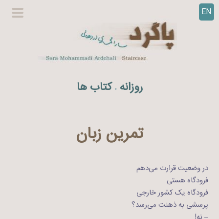
EN
ر
گزینگا
ف
اصلی
ت
ن
ب
ه
روزانه
کتاب ها
.
م
ح
ت
و
تمرین زبان
ا
در وضعیت قرارت می‌دهم
فرودگاه هستی
فرودگاه یک کشور خارجی
پرسشی به ذهنت می‌رسد؟
– نه!