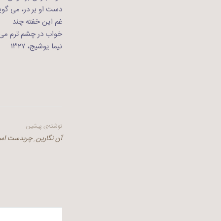
دست او بر در، می گوید
غم این خفته چند
خواب در چشم ترم می
نیما یوشیج، ۱۳۲۷
راهبری
نوشته‌ی پیشین
آن نگارین ِ چربدست اس
نوشته