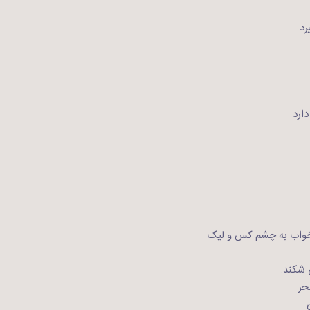
رد
ارد
واب به چشم کس و لیک
 شکند.
حر