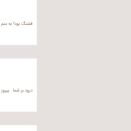
قشنگ بود! به منم 
درود بر شما . پیروز 