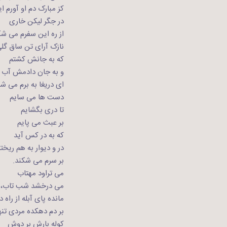
کز مبارک دم او آورم ای
در جگر لیکن خاری
از ره این سفرم می شک
نازک آرای تن ساق گل
که به جانش کشتم
و به جان دادمش آب
ای دریغا به برم می شک
دست ها می سایم
تا دری بگشایم
بر عبث می پایم
که به در کس آید
در و دیوار به هم ریخت
بر سرم می شکند.
می تراود مهتاب
می درخشد شب تاب،
مانده پای آبله از راه در
بر دم دهکده مردی تنه
کوله بارش بر دوش