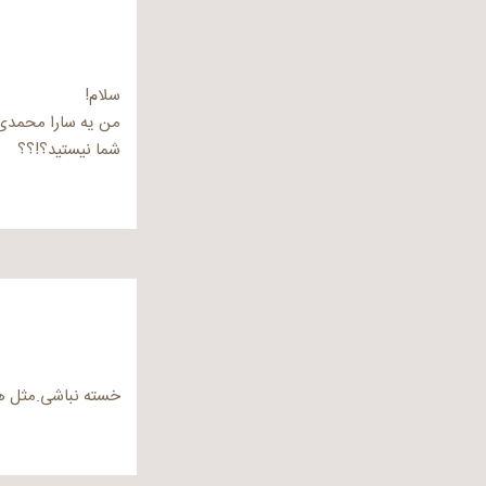
سلام!
من یه سارا محمدی می ش
شما نیستید؟!؟؟
خسته نباشی.مثل همی