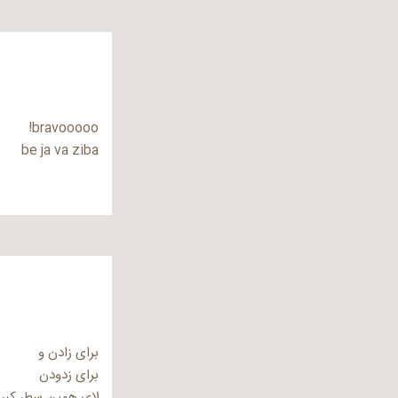
bravooooo!
be ja va ziba
برای زادن و
برای زدودن
لای همین سطر کب