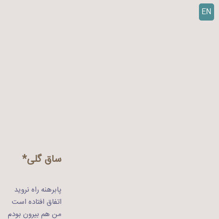
EN
ر
ف
ت
ن
ب
ه
م
ح
ت
و
ا
ساق گلی*
پابرهنه راه نروید
اتفاق افتاده است
من هم بیرون بودم