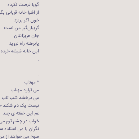
گویا فرصت نکرده
از اشیا خانه قربانی بگی
خون اگر بریزد
گریبان‌گیر من است
جان عزیزانتان
پابرهنه راه نروید
این خانه شیشه خرده د
.
.
.
* مهتاب
می تراود مهتاب
می درخشد شب تاب
نیست یک دم شکند خ
غم این خفته ی چند
خواب در چشم ترم می
نگران با من استاده س
صبح می خواهد از من