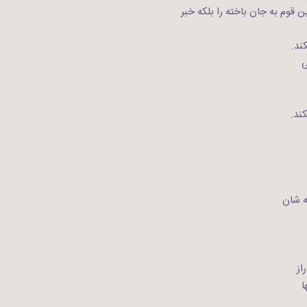
ن قوم به جان باخته را بلکه خبر
ند.
ی
ند.
ه شان
از
ا