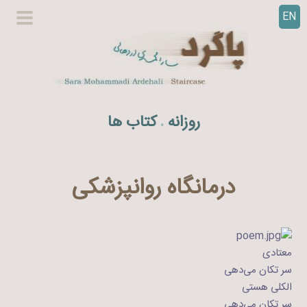
EN
ر
گزینگا
ف
اصلی
ت
ن
ب
ه
روزانه
کتاب ها
.
م
ح
ت
و
درمانگاه روانپزشکی
ا
معتادی
سر تکان می‌دهی
الکلی هستی
سر تکان می‌دهی