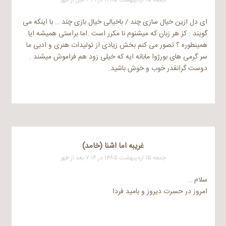
ای دل ازین خیال سازی چند / باخیالی خیال بازی چند … با اینکه می
گویند : کز هر زبان که میشنوم نا مکرر است .اما براستی همیشه ایا
همینطوره ؟ تصور می کنم بخش زیادی از تولیدات هنری و ادبی ما
سر گرمی های بورژوا مابانه ایه که خیلی زود هم فراموش میشند .
دوست گرانقدر خوب و خوش باشید.
غريبه اما اشنا (خامد)
جمعه ۱۵ اردیبهشت ۱۳۸۵ در ۷:۱۴ بعد از ظهر
سلام ..
امروز در حسرت دیروز و بامید فردا