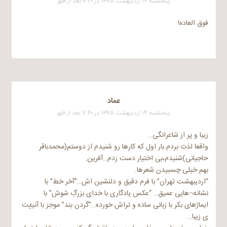
پنجشنبه ۱۴ اردیبهشت ۱۳۸۵ در ۶:۲۹ بعد از ظهر
فوق العاده!
عماد
پنجشنبه ۱۴ اردیبهشت ۱۳۸۵ در ۷:۴۰ بعد از ظهر
زیبا و پر از شاعرانگی…
واقعا لذت بردم.بار اول که کارها رو شنیدم از دوستم(محمدباقر
حاجیانی)شنیدم،بی اختیار دست زدم…آفرین.
بهم خیلی چسبیدن شعرها.
“اردیبهشت تهران” با فرم دقیق و دلنشین اش…”آخر خط” با
نشانه¬هایی عمیق… “عکس یادگاری با خدای بزرگِ شوش” با
ایماژهای بکر با زبانی ساده و تراش خورده…”گردن بند” موجز با آنییّت
ی زیبا…