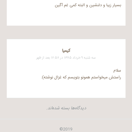
بسیار زیبا و دلنشین و البته کمی غم آگین
کیمیا
سه شنبه ۹ خرداد ۱۳۸۵ در ۱۲:۵۸ بعد از ظهر
سلام
راستش میخواستم همونو بتویسم که غزال نوشته):
دیدگاه‌ها بسته شده‌اند.
2019©