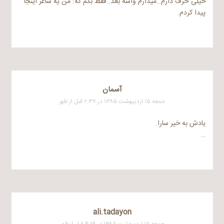
خیلی حرف دارم…میذارم واسه بعد..فقط بگم که: من یه شاعر اینجا
پیدا کردم.
آسمان
جمعه ۱۵ اردیبهشت ۱۳۸۵ در ۲:۳۷ قبل از ظهر
یادش به خیر سارا.
…
ali.tadayon
جمعه ۱۵ اردیبهشت ۱۳۸۵ در ۴:۲۹ قبل از ظهر