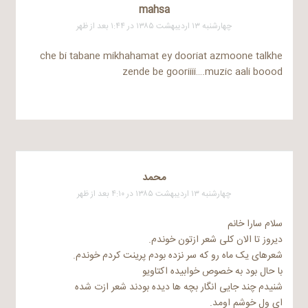
mahsa
چهارشنبه ۱۳ اردیبهشت ۱۳۸۵ در ۱:۴۴ بعد از ظهر
che bi tabane mikhahamat ey dooriat azmoone talkhe
zende be gooriiii….muzic aali boood
محمد
چهارشنبه ۱۳ اردیبهشت ۱۳۸۵ در ۴:۱۰ بعد از ظهر
سلام سارا خانم
دیروز تا الان کلی شعر ازتون خوندم.
شعرهای یک ماه رو که سر نزده بودم پرینت کردم خوندم.
با حال بود به خصوص خوابیده اکتاویو
شنیدم چند جایی انگار بچه ها دیده بودند شعر ازت شده
ای ول خوشم اومد.