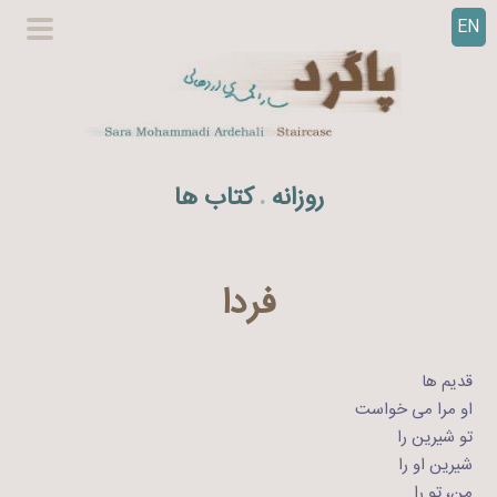
EN
ر
گزینگا
ف
اصلی
ت
ن
ب
ه
روزانه
کتاب ها
.
م
ح
ت
و
فردا
ا
قدیم ها
او مرا می خواست
تو شیرین را
شیرین او را
من، تو را