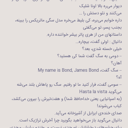
دیوار می‌ره بالا اونا شلیک
می‌کنند و نئو دستش را …
داره خوابم می‌بره، کی بلیط می‌خره مدل سگی ماتریکس را ببینه،
بجنب پسر، تو می‌گفتی
داستانهای من از هری‌ پاتر بیشر خواننده داره.
دانیال : اولی گفت، بیچاره…
خیلی خسته شدی، بعد؟
– دومی به سگ گفت شما کی هستید؟
آهان؟
– سگ گفت، My name is Bond, James Bond
آه؟
– سومی گفت، فرار کنید ما لو رفتیم. سگ رو پاهاش بلند می‌شه
می‌گوید Hasta la vista
(به اسپانیایی یعنی خداحافظ شما) و هفت‌تیرش را بیرون می‌کشد،
کباب می‌شوند!
صدای خنده‌ی ایزابل از آشپزخانه می‌آید.
دانیال می‌گوید باز می‌خواهید بگویید چرا آخرش تراژیک است.
برای چشم‌های درخشانش غم جدی نیست، می‌خندم برایش و جدی