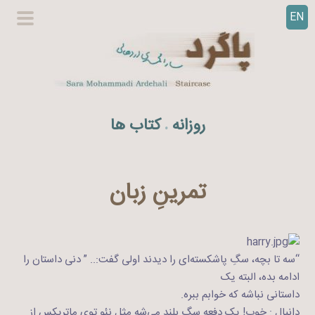
EN
ر
گزینگا
ف
اصلی
ت
ن
ب
ه
روزانه
کتاب ها
.
م
ح
ت
و
تمرینِ زبان
ا
“سه تا بچه، سگِ پا‌شکسته‌ای را دیدند اولی گفت:.. ” دنی داستان را
ادامه بده، البته یک
داستانی نباشه که خوابم ببره.
دانیال : خوب! یک دفعه سگِ بلند می‌شه مثل نئو توی ماتریکس از