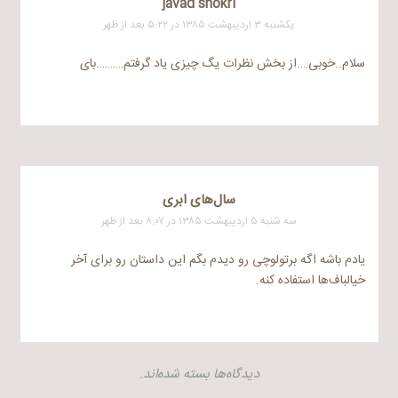
javad shokri
یکشنبه ۳ اردیبهشت ۱۳۸۵ در ۵:۲۲ بعد از ظهر
سلام..خوبی….از بخش نظرات یگ چیزی یاد گرفتم……….بای
سال‌های ابری
سه شنبه ۵ اردیبهشت ۱۳۸۵ در ۸:۰۷ بعد از ظهر
یادم باشه اگه برتولوچی رو دیدم بگم این داستان رو برای آخر
خیالباف‌ها استفاده کنه.
دیدگاه‌ها بسته شده‌اند.