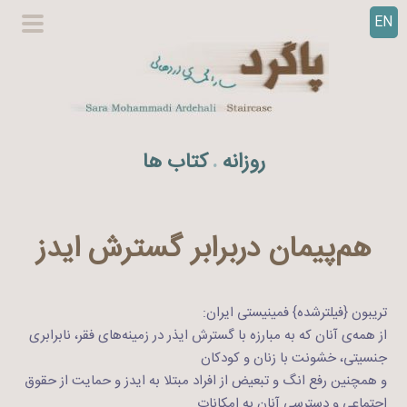
EN
ر
گزینگا
ف
اصلی
ت
ن
ب
ه
روزانه
کتاب ها
.
م
ح
ت
و
هم‌پیمان دربرابر گسترش ایدز
ا
تریبون {فیلترشده} فمینیستی ایران:
از همه‌ی آنان که به مبارزه با گسترش ایذر در زمینه‌های فقر، نابرابری
جنسیتی، خشونت با زنان و کودکان
و همچنین رفع انگ و تبعیض از افراد مبتلا به ایدز و حمایت از حقوق
اجتماعی و دسترسی آنان به امکانات