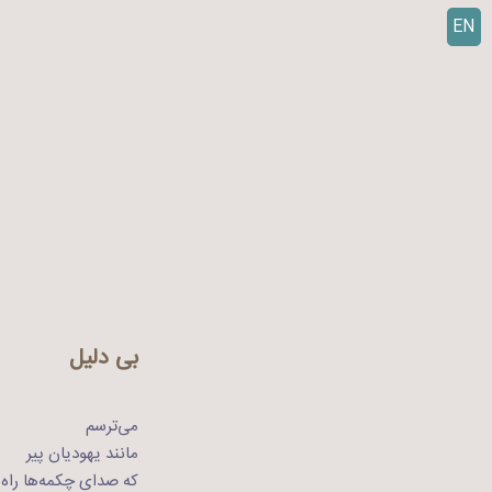
EN
ر
ف
ت
ن
ب
ه
م
ح
ت
و
ا
بی دلیل
می‌ترسم
مانند یهودیان پیر
که صدای چکمه‌ها راه‌پل