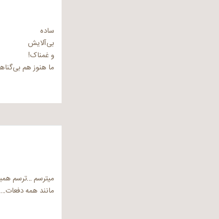
ساده
بی‌آلایش
و غمناک!
ما هنوز هم بی‌گناه
میترسم …ترسم همیش
مانند همه دفعات…