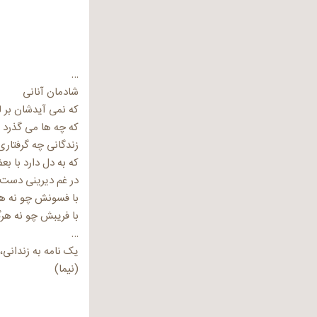
…
شادمان آنانی
که نمی آیدشان بر ل
که چه ها می گذرد ب
زندگانی چه گرفتا
که به دل دارد با ب
در غم دیرینی دست.
با فسونش چو نه هر
با فریبش چو نه هر
…
یک نامه به زندانی، مرد
(نیما)