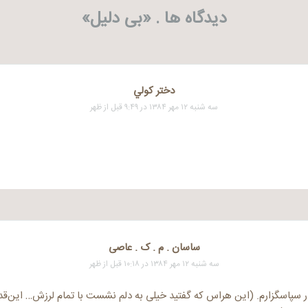
دیدگاه ها . «
بی دلیل
»
دختر كولي
سه شنبه ۱۲ مهر ۱۳۸۴ در ۹:۴۹ قبل از ظهر
ساسان . م . ک . عاصی
سه شنبه ۱۲ مهر ۱۳۸۴ در ۱۰:۱۸ قبل از ظهر
ر سپاسگزارم. (این هراس که گفتید خیلی به دلم نشست با تمام لرزش… این‌ق