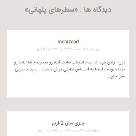
دیدگاه ها . «
سطرهای پنهانی
»
mehrzaad
چهارشنبه ۱۲ اسفند ۱۳۸۳ در ۷:۳۲ بعد از ظهر
اول! اولین باریه که میام اینجا … سایت آینه رو میخوندم اما اینجا رو
ندیده بودم . اینجا یه احساس لطیفی توش هست … سربلند بمونی
سارا جان .
چیزی میان 2 فریم
چهارشنبه ۱۲ اسفند ۱۳۸۳ در ۹:۱۵ بعد از ظهر