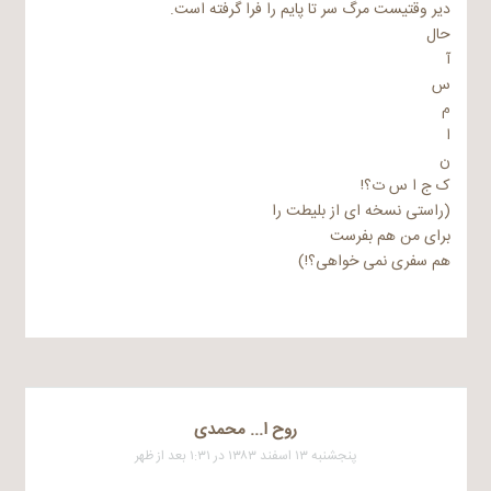
دیر وقتیست مرگ سر تا پایم را فرا گرفته است.
حال
آ
س
م
ا
ن
ک ج ا س ت؟!
(راستی نسخه ای از بلیطت را
برای من هم بفرست
هم سفری نمی خواهی؟!)
روح ا... محمدی
پنجشنبه ۱۳ اسفند ۱۳۸۳ در ۱:۳۱ بعد از ظهر