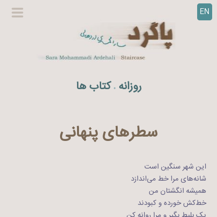
EN
ر
گزینگا
ف
اصلی
ت
ن
ب
ه
روزانه
کتاب ها
.
م
ح
ت
و
سطرهای پنهانی
ا
این شهر سنگین است
شانه‌های مرا خط می‌اندازد
همیشه انگشتان من
خط‌‌کش خورده و کبودند
یک بلیط بگیر و مرا روانه کن