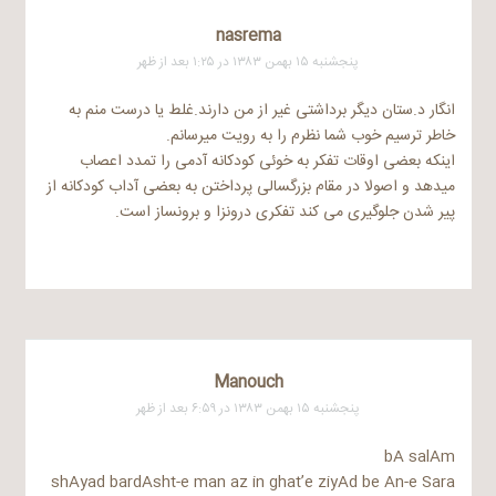
nasrema
پنجشنبه ۱۵ بهمن ۱۳۸۳ در ۱:۲۵ بعد از ظهر
انگار د.ستان دیگر برداشتی غیر از من دارند.غلط یا درست منم به
خاطر ترسیم خوب شما نظرم را به رویت میرسانم.
اینکه بعضی اوقات تفکر به خوئی کودکانه آدمی را تمدد اعصاب
میدهد و اصولا در مقام بزرگسالی پرداختن به بعضی آداب کودکانه از
پیر شدن جلوگیری می کند تفکری درونزا و برونساز است.
Manouch
پنجشنبه ۱۵ بهمن ۱۳۸۳ در ۶:۵۹ بعد از ظهر
bA salAm
shAyad bardAsht-e man az in ghat’e ziyAd be An-e Sara