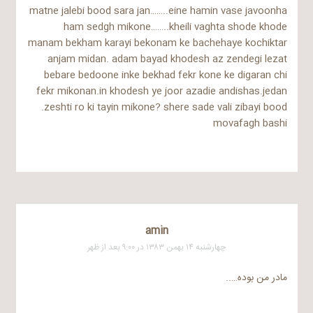
matne jalebi bood sara jan……..eine hamin vase javoonha
ham sedgh mikone……..kheili vaghta shode khode
manam bekham karayi bekonam ke bachehaye kochiktar
anjam midan. adam bayad khodesh az zendegi lezat
bebare bedoone inke bekhad fekr kone ke digaran chi
fekr mikonan.in khodesh ye joor azadie andishas.jedan
zeshti ro ki tayin mikone? shere sade vali zibayi bood.
movafagh bashi
amin
چهارشنبه ۱۴ بهمن ۱۳۸۳ در ۹:۰۰ بعد از ظهر
مادر من بوده…..