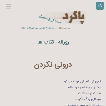
EN
ر
گزینگا
ف
اصلی
ت
ن
ب
ه
روزانه
کتاب ها
.
م
ح
ت
و
درونی نکردن
ا
توی نی شیرش فوت می‌کرد
یک زن پنجاه‌ و دو ساله
هفت نوه داشت
موهای رنگ نکرده
یک خانه‌ی تمیز و مرتب