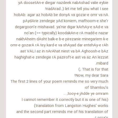
yA doosetAn-e diegar nazdeek nabAshad valie eybie
nadArad ;) let me tell you what I see!
hobAb: agar az hobAb be donyA va gozar-e omr va nA
pAydArie zendegie yAd koniem, mafhoom-e she’r
degargoon’e mishavad. ya’nie digar kArhAy-e sAd-e va
no’an (== typically) koodakAn-e rA madd-e nazar
nakhAheim dAsht balk-e b-e pirezanie minegariem k-e
omr-e gozarA rA tey kard-e va shAyad dar entehAy-e rAh
ast VALI az in nArAhat niest va bA Aghoosh-e bAz
haghighat-e zendegie rA paziroft-e ast va az An lezzat
mibard.
That is for that ;)
Now, my dear Sara!
The first 2 lines of your poem reminds me so very much
of Shamlou’s:
tooy-e jAdde ye omram, …
(I cannot remember it correctly but it is one of his
translation from Langston Hughes’ works)
and the second part reminds me of his translation of