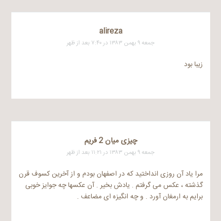
alireza
جمعه ۹ بهمن ۱۳۸۳ در ۷:۴۰ بعد از ظهر
زیبا بود
چیزی میان 2 فریم
جمعه ۹ بهمن ۱۳۸۳ در ۱۱:۲۱ بعد از ظهر
مرا یاد آن روزی انداختید که در اصفهان بودم و از آخرین کسوف قرن
گذشته ، عکس می گرفتم . یادش بخیر . آن عکسها چه جوایز خوبی
برایم به ارمغان آورد . و چه انگیزه ای مضاعف .