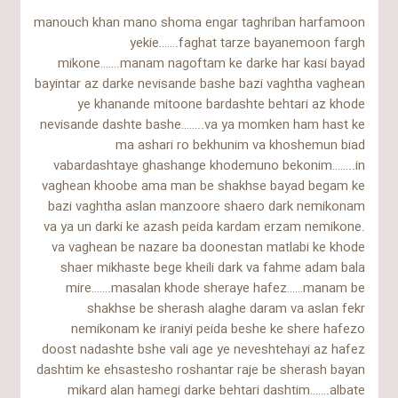
manouch khan mano shoma engar taghriban harfamoon
yekie…….faghat tarze bayanemoon fargh
mikone…….manam nagoftam ke darke har kasi bayad
bayintar az darke nevisande bashe bazi vaghtha vaghean
ye khanande mitoone bardashte behtari az khode
nevisande dashte bashe……..va ya momken ham hast ke
ma ashari ro bekhunim va khoshemun biad
vabardashtaye ghashange khodemuno bekonim……..in
vaghean khoobe ama man be shakhse bayad begam ke
bazi vaghtha aslan manzoore shaero dark nemikonam
va ya un darki ke azash peida kardam erzam nemikone.
va vaghean be nazare ba doonestan matlabi ke khode
shaer mikhaste bege kheili dark va fahme adam bala
mire…….masalan khode sheraye hafez……manam be
shakhse be sherash alaghe daram va aslan fekr
nemikonam ke iraniyi peida beshe ke shere hafezo
doost nadashte bshe vali age ye neveshtehayi az hafez
dashtim ke ehsastesho roshantar raje be sherash bayan
mikard alan hamegi darke behtari dashtim…….albate