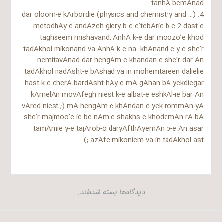
tanhA bemAnad.
4. dar oloom-e kArbordie (physics and chemistry and …)
metodhAy-e andAzeh giery b-e e’tebArie b-e 2 dast-e
taghseem mishavand, AnhA k-e dar moozo’e khod
tadAkhol mikonand va AnhA k-e na. khAnand-e y-e she’r
nemitavAnad dar hengAm-e khandan-e she’r dar An
tadAkhol nadAsht-e bAshad va in mohemtareen dalielie
hast k-e cherA bardAsht hAy-e mA gAhan bA yekdiegar
kAmelAn movAfegh niest k-e albat-e eshkAl-ie bar An
vAred niest ;) mA hengAm-e khAndan-e yek rommAn yA
she’r majmoo’e-ie be nAm-e shakhs-e khodemAn rA bA
tamAmie y-e tajArob-o daryAfthAyemAn b-e An asar
azAfe mikoniem va in tadAkhol ast ;)
دیدگاه‌ها بسته شده‌اند.