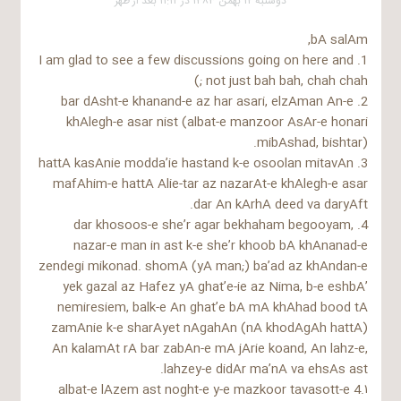
دوشنبه ۱۲ بهمن ۱۳۸۳ در ۱۱:۱۲ بعد از ظهر
bA salAm,
1. I am glad to see a few discussions going on here and
not just bah bah, chah chah ;)
2. bar dAsht-e khanand-e az har asari, elzAman An-e
khAlegh-e asar nist (albat-e manzoor AsAr-e honari
mibAshad, bishtar).
3. hattA kasAnie modda’ie hastand k-e osoolan mitavAn
mafAhim-e hattA Alie-tar az nazarAt-e khAlegh-e asar
dar An kArhA deed va daryAft.
4. dar khosoos-e she’r agar bekhaham begooyam,
nazar-e man in ast k-e she’r khoob bA khAnanad-e
zendegi mikonad. shomA (yA man;) ba’ad az khAndan-e
yek gazal az Hafez yA ghat’e-ie az Nima, b-e eshbA’
nemiresiem, balk-e An ghat’e bA mA khAhad bood tA
zamAnie k-e sharAyet nAgahAn (nA khodAgAh hattA)
An kalamAt rA bar zabAn-e mA jArie koand, An lahz-e,
lahzey-e didAr ma’nA va ehsAs ast.
4.۱ albat-e lAzem ast noght-e y-e mazkoor tavasott-e