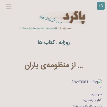
EN
ر
گزینگا
ف
اصلی
ت
ن
ب
ه
روزانه
کتاب ها
.
م
ح
ت
و
… از منظومه‌ی باران
ا
*
دم غروب
کنار زاینده‌رود
زنی باردار قدم می‌زند