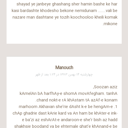
shayad ye janbeye ghashang sher hamin bashe ke har
kasi bardashte khodesho bekone nemidunam ………vali be
nazare man dashtane ye tozih koochooloo kheili komak
mikone.
Manouch
چهارشنبه ۱۴ بهمن ۱۳۸۳ در ۱:۲۴ بعد از ظهر
Soozan aziz,
kAmelAn bA harfhAy-e shomA movAfegham. tanhA
chand nokt-e rA khAstam tA azAf-e konam.
1. marhoom Akhavan she’rie dAsht k-e be hengAm-e
chAp ghadrie dast kArie kard va An ham be khAter-e ink-
e ba’zi az eshArAt-e andaroon-e she’r bish az hadd
shakhsie boodand va be ehtemale ghat’e khAnand-e be