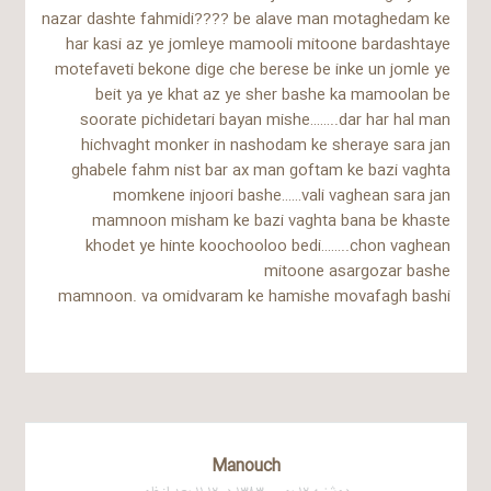
nazar dashte fahmidi???? be alave man motaghedam ke
har kasi az ye jomleye mamooli mitoone bardashtaye
motefaveti bekone dige che berese be inke un jomle ye
beit ya ye khat az ye sher bashe ka mamoolan be
soorate pichidetari bayan mishe……..dar har hal man
hichvaght monker in nashodam ke sheraye sara jan
ghabele fahm nist bar ax man goftam ke bazi vaghta
momkene injoori bashe……vali vaghean sara jan
mamnoon misham ke bazi vaghta bana be khaste
khodet ye hinte koochooloo bedi……..chon vaghean
mitoone asargozar bashe
mamnoon. va omidvaram ke hamishe movafagh bashi
Manouch