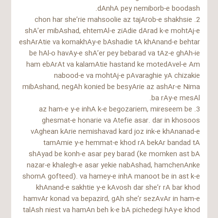
dAnhA pey nemiborb-e boodash.
2. chon har she’rie mahsoolie az tajArob-e shakhsie
shA’er mibAshad, ehtemAl-e ziAdie dArad k-e mohtAj-e
eshArAtie va komakhAy-e bAshadie tA khAnand-e behtar
be hAl-o havAy-e shA’er pey bebarad va tAz-e ghAh-ie
ham ebArAt va kalamAtie hastand ke motedAvel-e Am
nabood-e va mohtAj-e pAvaraghie yA chizakie
mibAshand, negAh konied be besyArie az ashAr-e Nima
ba rAy-e mesAl.
3. az ham-e y-e inhA k-e begozariem, mireseem be
ghesmat-e honarie va Atefie asar. dar in khosoos
vAghean kArie nemishavad kard joz ink-e khAnanad-e
tamAmie y-e hemmat-e khod rA bekAr bandad tA
shAyad be konh-e asar pey barad (ke momken ast bA
nazar-e khalegh-e asar yekie nabAshad, hamchenAnke
shomA gofteed). va hamey-e inhA manoot be in ast k-e
khAnand-e sakhtie y-e kAvosh dar she’r rA bar khod
hamvAr konad va bepazird, gAh she’r sezAvAr in ham-e
talAsh niest va hamAn beh k-e bA pichedegi hAy-e khod