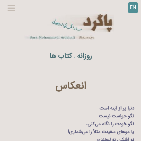
EN
ر
گزینگا
ف
اصلی
ت
ن
ب
ه
روزانه
کتاب ها
.
م
ح
ت
و
انعکاس
ا
دنیا پر از آینه است
نگو حواست نیست
نگو خودت را نگاه می‌کنی،
یا موهای سفیدت مثلاً را می‌شماری!
نه اشکی، نه لبخندی