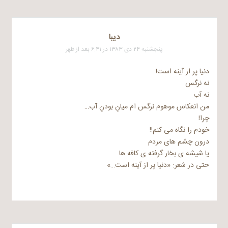
دیبا
پنجشنبه ۲۴ دی ۱۳۸۳ در ۶:۴۱ بعد از ظهر
دنیا پر از آینه است!
نه نرگس
نه آب
من انعکاس موهوم نرگس ام میانِ بودنِ آب…
چرا!
خودم را نگاه می کنم!!
درون چشم های مردم
یا شیشه ی بخار گرفته ی کافه ها
حتی در شعر: «دنیا پر از آینه است…»