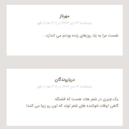
مهرناز
پنجشنبه ۲۴ دی ۱۳۸۳ در ۳:۱۱ بعد از ظهر
نفست مرا به یاد روزهای زنده بودنم می اندازد…
درياروندگان
پنجشنبه ۲۴ دی ۱۳۸۳ در ۳:۱۹ بعد از ظهر
یک چیزی در شعر هات هست که قشنگه.
گاهی اوقات خواننده های شعر توند که اون رو زیبا می کنند!