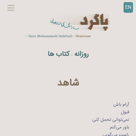
EN
ر
گزینگا
ف
اصلی
ت
ن
ب
ه
روزانه
کتاب ها
.
م
ح
ت
و
شاهد
ا
آرام باش
قبول
نمی‌توانی تحمل کنی
باور می‌‌کنم
راست می‌گویی