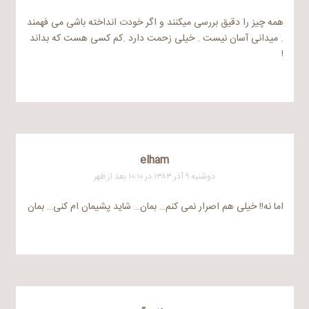
همه چیز را دقیق بررسی میکنند و اگر خودت انداخته باشی می فهمند
. میدانی آسان نیست . خیلی زحمت دارد .کم کسی هست که بداند
!
elham
دوشنبه ۹ آذر ۱۳۸۳ در ۱۰:۱۰ بعد از ظهر
اما نه!! خیلی هم اصرار نمی کنم… بمان… شاید پشیمان ام کنی… بمان