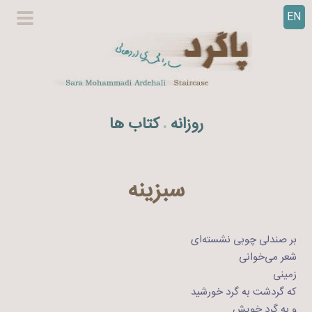
EN
ر
گزینگا
ف
اصلی
ت
ن
ب
ه
روزانه
کتاب ها
.
م
ح
ت
و
سبزینه
ا
بر صندلی چوبی ‌نشسته‌ای
شعر می‌خوانی
زمینی
که گردشت به گرد خورشید
و به گرد خویش