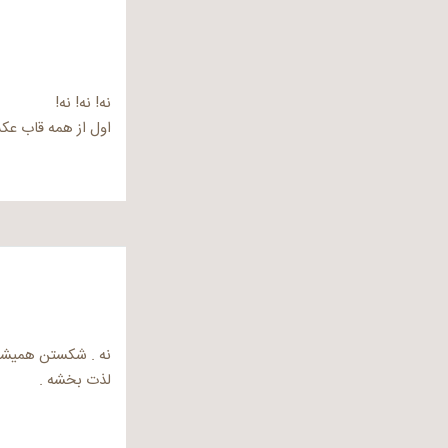
نه! نه! نه!
اول از همه قاب عکس
نه . شکستن همیشه 
لذت بخشه .