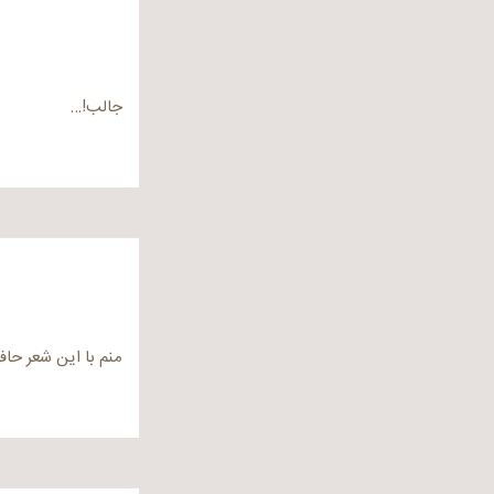
جالب!…
منم با این شعر حا