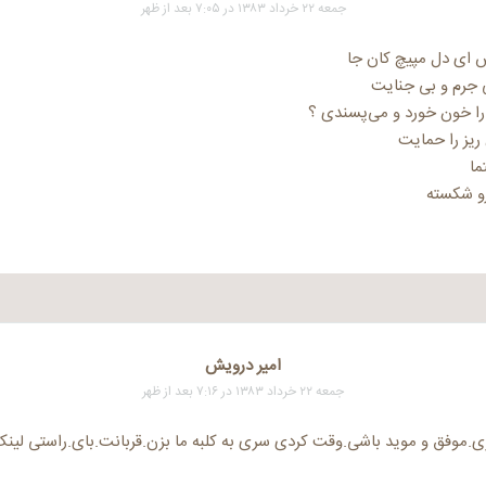
جمعه ۲۲ خرداد ۱۳۸۳ در ۷:۰۵ بعد از ظهر
 ای دل مپیچ کان جا
ی جرم و بی جنایت
ا خون خورد و می‌پسندی ؟
 ریز را حمایت
ما
رو شکسته
امیر درویش
جمعه ۲۲ خرداد ۱۳۸۳ در ۷:۱۶ بعد از ظهر
ی.موفق و موید باشی.وقت کردی سری به کلبه ما بزن.قربانت.بای.راستی لینک 