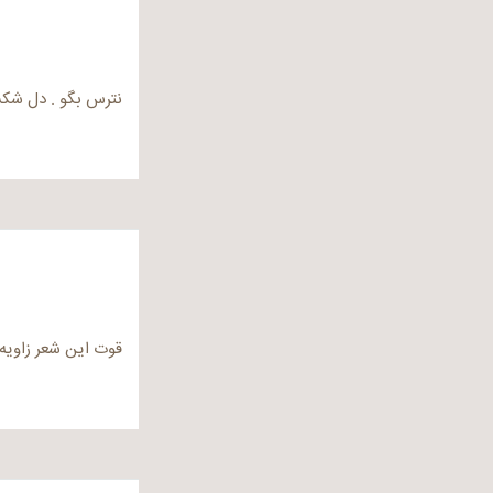
نترس بگو . دل شک
قوت این شعر زاویه 