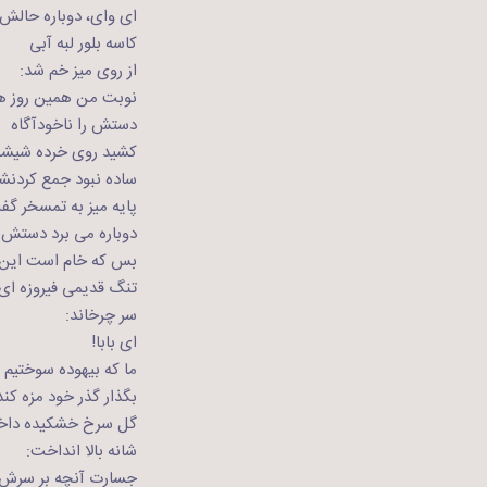
ای وای، دوباره حالش
کاسه بلور لبه آبی
از روی میز خم شد:
نوبت من همین روز ه
دستش را ناخودآگاه
کشید روی خرده شیشه 
ساده نبود جمع کردنشا
پایه میز به تمسخر گف
دوباره می برد دستش ر
بس که خام است این!
تنگ قدیمی فیروزه ای
سر چرخاند:
ای بابا!
ما که بیهوده سوختیم
بگذار گذر خود مزه کند
گل سرخ خشکیده داخ
شانه بالا انداخت:
جسارت آنچه بر سرش 