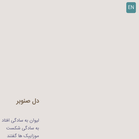
EN
ر
ف
ت
ن
ب
ه
م
ح
ت
و
ا
دل صنوبر
لیوان به سادگی افتاد
به سادگی شکست
موزاییک ها گفتند