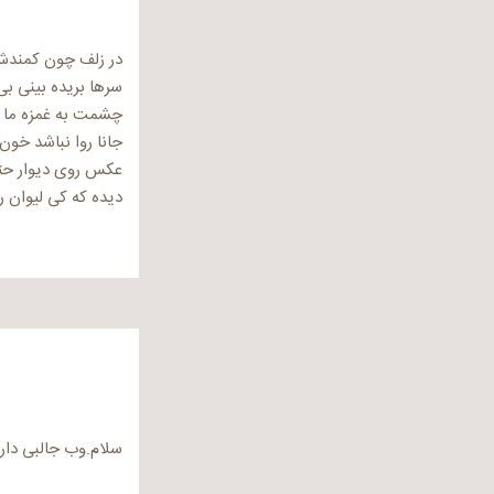
در زلف چون کمندش
سرها بریده بینی ب
چشمت به غمزه ما ر
جانا روا نباشد خون
عکس روی دیوار حت
دیده که کی لیوان 
سلام.وب جالبی دار