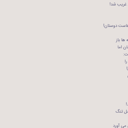
 غریب شد!
است دوستان!
ها باز
ن اما
ت:
ا
!
ل تنگ
می آورد