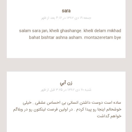
sara
جمعه ۱۹ دی ۱۳۸۲ در ۴:۱۶ بعد از ظهر
salam sara jan, kheili ghashange. kheili delam mikhad
bahat bishtar ashna asham. montazeretam bye
زن آبي
شنبه ۲۰ دی ۱۳۸۲ در ۳:۲۵ قبل از ظهر
ساده است دوست داشتن انسانی بی احساس عشقی… خیلی
خوشحالم اینجا رو پیدا کردم . در اولین فرصت لینکتون رو در وبلاگم
خواهم گداشت