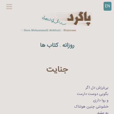
EN
ر
گزینگا
ف
اصلی
ت
ن
ب
ه
روزانه
کتاب ها
.
م
ح
ت
و
جنایت
ا
بی‌لرزش دل اگر
بگویی دوست دارمت
و روا داری
خشونتی چنین هولناک
به عشق