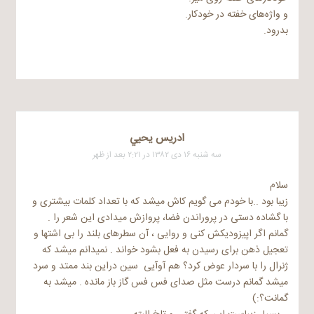
و واژه‌های خفته در خودکار.
بدرود.
ادريس يحيي
سه شنبه ۱۶ دی ۱۳۸۲ در ۲:۲۱ بعد از ظهر
سلام
زیبا بود ..با خودم می گویم کاش میشد که با تعداد کلمات بیشتری و
با گشاده دستی در پروراندن فضا، پروازش میدادی این شعر را .
گمانم اگر اپیزودیکش کنی و روایی ، آن سطرهای بلند را بی اشتها و
تعجیل ذهن برای رسیدن به فعل بشود خواند . نمیدانم میشد که
ژنرال را با سردار عوض کرد؟ هم آوآیی ‌‌ سین دراین بند ممتد و سرد
میشد گمانم درست مثل صدای فس فس گاز باز مانده . میشد به
گمانت؟:)