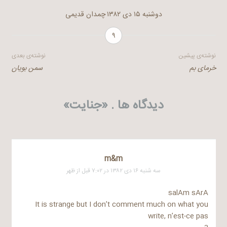
دوشنبه ۱۵ دی ۱۳۸۲
چمدان قدیمی
۹
راهبری
نوشته‌ی پیشین
نوشته‌ی بعدی
خرمای بم
سمن بویان
نوشته
دیدگاه ها . «
جنایت
»
m&m
سه شنبه ۱۶ دی ۱۳۸۲ در ۷:۰۲ قبل از ظهر
salAm sArA
It is strange but I don’t comment much on what you
write, n’est-ce pas