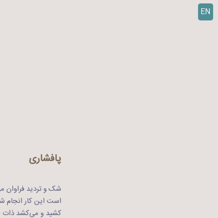
EN
ر
ف
ت
ن
ب
ه
م
ح
ت
و
ا
پافشاری
شک و تردید فراوان می‌
است این کار انجام شو
کشید و می‌کشد ذات ای