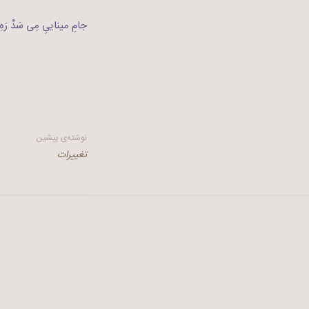
جامِ میناییِ مِی سَدِّ 
راهبری
نوشته‌ی پیشین
تغییرات
نوشته